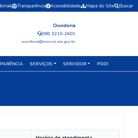
bmail
Transparência
Acessibilidade
Mapa do Site
Buscar
Ouvidoria
(98) 3210-2601
ouvidoria@morros.ma.gov.br
PARÊNCIA
SERVIÇOS
SERVIDOR
PDDI
Horário de atendimento