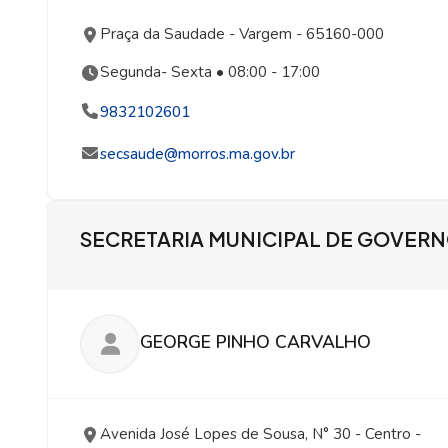
Praça da Saudade
- Vargem
- 65160-000
Segunda- Sexta • 08:00 - 17:00
9832102601
secsaude@morros.ma.gov.br
SECRETARIA MUNICIPAL DE GOVER
GEORGE PINHO CARVALHO
Avenida José Lopes de Sousa, N° 30
- Centro
-