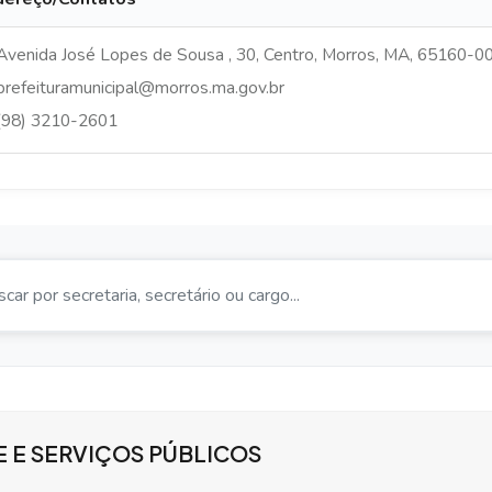
Avenida José Lopes de Sousa , 30, Centro, Morros, MA, 65160-0
prefeituramunicipal@morros.ma.gov.br
(98) 3210-2601
E E SERVIÇOS PÚBLICOS